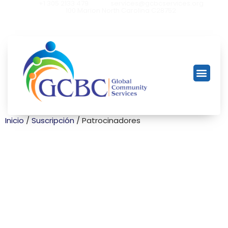
+1 305 2133 479
services@gcbcservices.org
100 Marion North Carolina C28752
Inicio
/
Suscripción
/ Patrocinadores