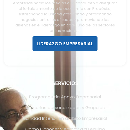
empresas hacia los medios que conducen a asegurar
el fortalecimiento de la economía con Propósito,
estrechando la unidad y formando y reformando
negocios entre los afiliados y promoviendo los
diseños en el liderazgo en cada uno de los sectores
en las naciones.
LIDERAZGO EMPRESARIAL
SERVICIOS
Programas de Apoyo Empresarial
Asesorías personalizadas y Grupales
Sanidad Interior en ámbito Empresarial
Como Conocer y Apoyar a tu equipo