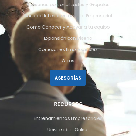
Asesorías personalizadas y Grupales
Sanidad Interior en ámbito Empresarial
Como Conocer y Apoyar a tu equipo
Expansión con Diseño
Conexiones Empresariales
Otros
ASESORÍAS
RECURSOS
Entrenamientos Empresariales
Universidad Online