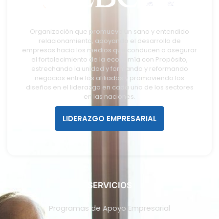
Organización que promueve un sano y entendido
relacionamiento, apoyando el desarrollo de
empresas hacia los medios que conducen a asegurar
el fortalecimiento de la economía con Propósito,
estrechando la unidad y formando y reformando
negocios entre los afiliados y promoviendo los
diseños en el liderazgo en cada uno de los sectores
en las naciones.
LIDERAZGO EMPRESARIAL
SERVICIOS
Programas de Apoyo Empresarial