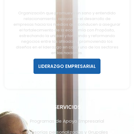
Organización que promueve un sano y entendido
relacionamiento, apoyando el desarrollo de
empresas hacia los medios que conducen a asegurar
el fortalecimiento de la economía con Propósito,
estrechando la unidad y formando y reformando
negocios entre los afiliados y promoviendo los
diseños en el liderazgo en cada uno de los sectores
en las naciones.
LIDERAZGO EMPRESARIAL
SERVICIOS
Programas de Apoyo Empresarial
Asesorías personalizadas y Grupales