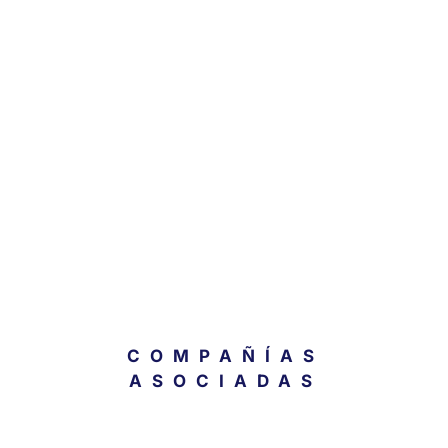
Cimientos del Emprendedor
Herramientas de Emprendimiento
El Líder de estos Tiempos
COMPAÑÍAS
ASOCIADAS