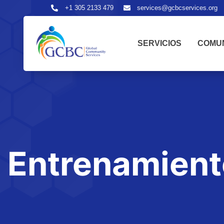
+1 305 2133 479
services@gcbcservices.org
SERVICIOS
COMU
Entrenamient