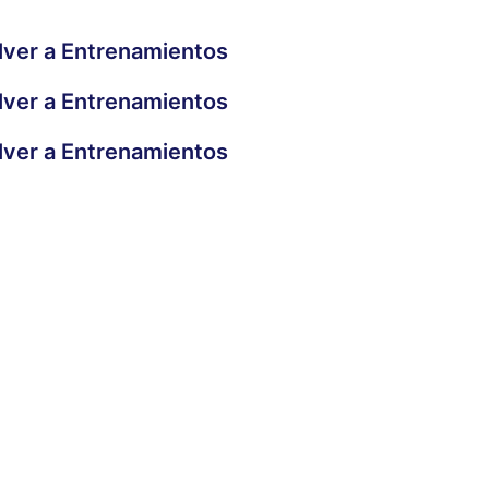
lver a Entrenamientos
lver a Entrenamientos
lver a Entrenamientos
El Corazón de la Empresa
Stress y Productividad
Gestionando Efectividad
Claves del Emprendimiento Efectivas
Cimientos del Emprendedor
Herramientas de Emprendimiento