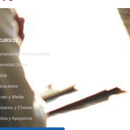
CURSOS
enamientos Empresariales
ersidad Online
rial
icaciones
ast y Media
narios y Charlas Online
mbra y Apoyemos