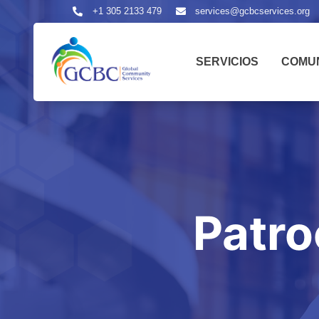
+1 305 2133 479
services@gcbcservices.org
SERVICIOS
COMU
Patr